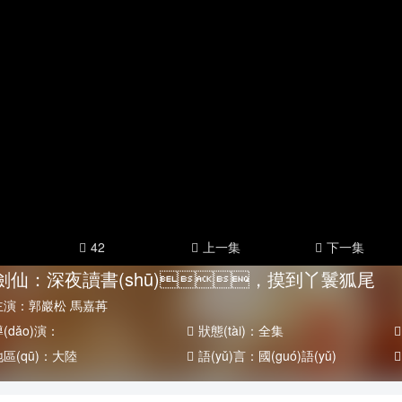
國(guó)劇
戰(zhàn)爭(zhēng)片
外劇
記錄片
動(dòng)漫片
42
上一集
下一集
劍仙：深夜讀書(shū)，摸到丫鬟狐尾
主演：
郭巖松 馬嘉苒
(dǎo)演：
狀態(tài)：
全集
區(qū)：
大陸
語(yǔ)言：
國(guó)語(yǔ)