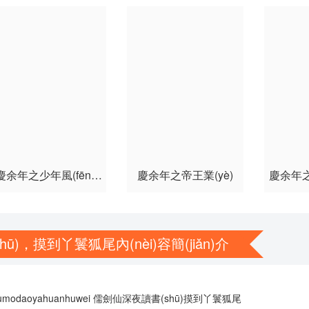
第57集
第58集
第59集
第63集
第64集
第65集
第69集
第70集
第71集
第75集
第76集
慶余年之少年風(fēng)
慶余年之帝王業(yè)
慶余年之
流
)，摸到丫鬟狐尾內(nèi)容簡(jiǎn)介
shumodaoyahuanhuwei 儒劍仙深夜讀書(shū)摸到丫鬟狐尾