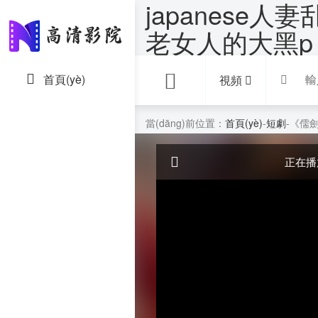
japanese
老女人的大黑p
首頁(yè)
經(jīng)典片
視頻
國
當(dāng)前位置：
首頁(yè)
-
短劇
-《儒劍
歐
正在播
香
韓
臺
日