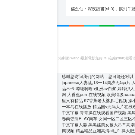
儒劍仙：深夜讀書(shū)，摸到丫鬟狐尾免費
港劇網(wǎng)最新電影免費(fèi)在線(xiàn)觀
感谢您访问我们的网站，您可能还对以
japanese人妻乱,13一14周岁无码