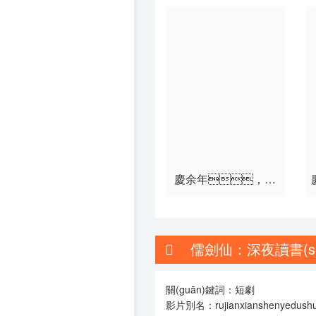
第55集
第56集
第61集
第62集
第67集
第68集
第73集
第74集
慶余年，全
世界都以為我是廢物
太子
儒劍仙：深夜讀書(shū
關(guān)鍵詞：短劇
影片別名：rujianxianshenyedu