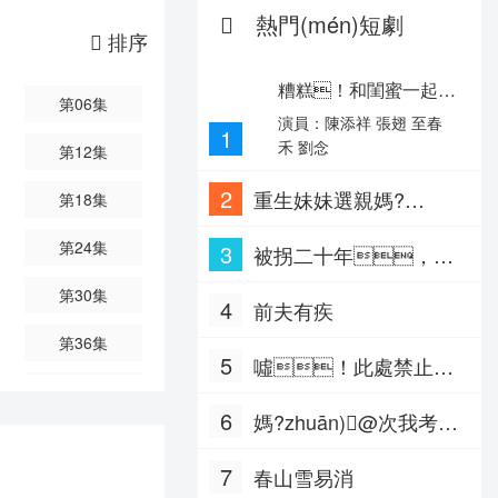
熱門(mén)短劇
子恒,王鶴棣,于洋
排序
糟糕！和閨蜜一起穿
第06集
書(shū)后把反派玩壞了
演員：陳添祥 張翅 至春
1
禾 劉念
第12集
2
重生妹妹選親媽?
第18集
zhuān)壹藓篱T(mén)
第24集
3
被拐二十年，我?
當(dāng)團(tuán)寵
guī)е到y(tǒng)回來(lái)
第30集
4
前夫有疾
了
第36集
5
噓！此處禁止戀
第42集
愛(ài)
6
媽?zhuān)@次我考上
第48集
狀元了
7
春山雪易消
第54集