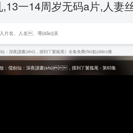
人妻乱,13一14周岁无码a片,人
電視劇
電影
動(d
(guó)產(chǎn)劇
動(dòng)作片
仙：深夜讀書(shū)，摸到丫鬟狐尾》全集免費(fèi)點(diǎn)播
美劇
喜劇片
放：儒劍仙：深夜讀書(shū)，摸到丫鬟狐尾 - 第63集
港劇
科幻片
國(guó)劇
恐怖片
(tái)灣劇
愛(ài)情片
本劇
劇情片