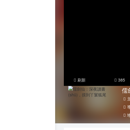
泰
海
刷新
385
儒
導
地