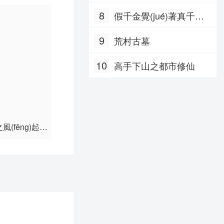
8
假千金覺(jué)著真千金
第60集
蠢死了
第66集
9
荒村古墓
第72集
10
高手下山之都市修仙
風(fēng)起滄
獵罪圖鑒之插翅難逃
獵罪圖
州