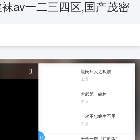
妻丝袜av一二三四区,国产茂密
òng)漫
短劇
綜藝
龍氏后人之狐族
主演：
大武第一紈绔
主演：
一次不忠終生不用
主演：
千金一擲（短劇版）