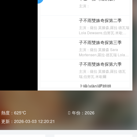
主演：
子不雨雙姝奇探第二季
主演：薩拉·莫滕森,羅拉·德瓦瑞
Lola Dewaere,伯努瓦·米歇
爾,Meledeen Yacoubi,讓-路易
子不雨雙姝奇探第三季
斯·蓋松,休伯特·德拉特,Gérard
Majax,Geoffroy Thiébaut,皮埃
主演：薩拉·莫滕森 Sara
爾·帕爾馬德,于斯基·基阿爾,艾
Mortensen,羅拉·德瓦瑞 Lola
莉森·帕拉迪絲,蘇菲·迪埃,米歇
Dewaere,米夏埃爾·科恩,卡蜜
子不雨雙姝奇探第六季
爾·克萊門(mén)特,馬蒂厄·德拉
兒·德·帕茲,布魯諾·沃爾科維奇,
里夫,Avy Marciano,湯姆·諾姆
塞爾日·費(fèi)拉德,蘿拉·勒蘭恩,
主演：薩拉·莫滕森,羅拉·德瓦
貝爾,達(dá)里婭·潘琴科,艾米莉
范蕾麗爾·卡帕里斯基,麗露·弗格
瑞,伯努瓦·米歇爾
·德奎恩,亞歷珊德拉·耶爾馬克
利,奧利維亞·波納梅,伊凡·弗拉
上線(xiàn)吧姐姐
內(nèi)克,佛洛倫絲·托馬辛,菲
利普·杜克斯納,澤維爾·馬修,奧
主演：李斯丹妮,袁一琦,安崎
利維爾·雷堡汀,尼可拉斯·旺克奇
基
名偵探學(xué)院第九季
熱度：
625
℃
年份：
2026
主演：
更新：
2026-03-03 12:20:21
宇宙閃爍請(qǐng)注意
主演：黃曉明,黃子韜,劉耀文,邵