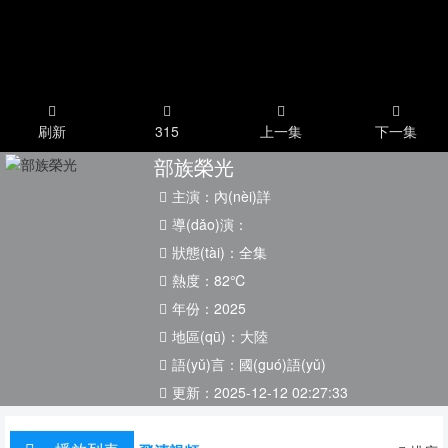
刷新
315
上一集
下一集
部族榮光
主演：
內(nèi)詳
導(dǎo)演：
狀態(tài)：
全集
熱度：
82
℃
年份：
2025
地區(qū)：
大陸
語(yǔ)言：
國(guó)語(yǔ)
更新：
2025-12-12 02:27:33