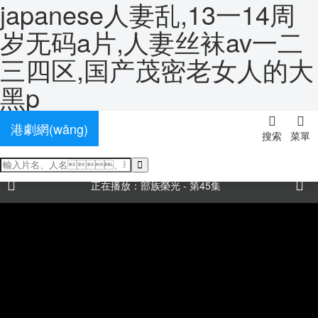
japanese人妻乱,13一14周
岁无码a片,人妻丝袜av一二
三四区,国产茂密老女人的大
經(jīng)典片
電視劇
黑p
國(guó)產(chǎn)劇
港劇網(wǎng)
搜索
菜單
歐美劇
當(dāng)前位置：
首頁(yè)
-
短劇
-《部族榮光》全集免費(fèi)點(diǎn)播
香港劇
正在播放：部族榮光 - 第45集
韓國(guó)劇
臺(tái)灣劇
日本劇
泰國(guó)劇
海外劇