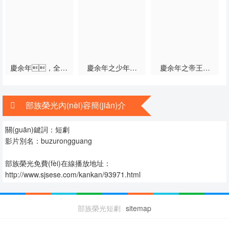
第31集
第32集
第33集
第34集
第35集
第36集
第37集
第38集
第39集
慶余年，全世
慶余年之少年風
慶余年之帝王業
界都以為我是廢物
(fēng)流
(yè)
第40集
第41集
第42集
太子
部族榮光內(nèi)容簡(jiǎn)介
第43集
第44集
第45集
關(guān)鍵詞：短劇
第46集
第47集
第48集
影片別名：buzurongguang
第49集
第50集
第51集
部族榮光免費(fèi)在線播放地址：
http://www.sjsese.com/kankan/93971.html
第52集
第53集
第54集
第55集
第56集
第57集
部族榮光短劇
sitemap
第58集
第59集
第60集