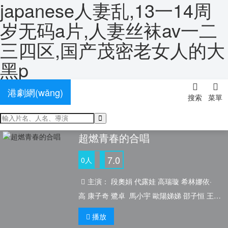
japanese人妻乱,13一14周
岁无码a片,人妻丝袜av一二
三四区,国产茂密老女人的大
經(jīng)典片
電視劇
黑p
國產(chǎn)劇
港劇網(wǎng)
搜索
菜單
歐美劇
當前位置：
首頁
-
綜藝
-《超燃青春的合唱》完整版免費看
香港劇
超燃青春的合唱
韓國劇
7.0
0
人
臺灣劇
主演：
段奧娟 代露娃 高瑞璇 希林娜依·
日本劇
高 康子奇 鷺卓 馬小宇 歐陽娣娣 邵子恒 王安
泰國劇
宇 吳俊霆 王曉赟子 王翊恩 謝可寅 許馨文 徐
播放
藝洋 顏安 楊博睿 姚弛 余宇涵 袁一琦 鐘辰
海外劇