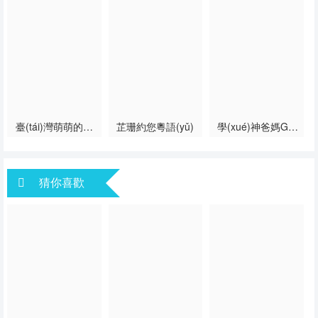
20230512
20230519
20230526
20230602
20230609
20230616
20230623
20230630
20230707
20230714
20230721
20230728
20230804
20230811
20230818
臺(tái)灣萌萌的粵
芷珊約您粵語(yǔ)
學(xué)神爸媽Get
語(yǔ)
Set Go！
20230825
20230901
20230908
粵語(yǔ)
猜你喜歡
20230915
20230922
20230929
20231006
20231013
20231020
20231027
20231103
20231110
20231117
20231124
20231201
20231215
20231222
20240105