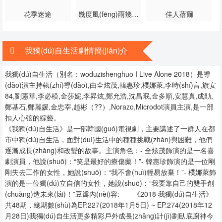
20240112
20240119
20240126
花季迷途
幾度風(fēng)雨幾度
佳人蓓爾
秋
20240202
20240209
20240216
我獨(dú)自生活劇情簡(jiǎn)介
20240223
20240301
20240308
我獨(dú)自生活（別名：woduzishenghuo I Live Alone 2018）是導
20240315
20240322
20240329
(dǎo)演主持執(zhí)導(dǎo),由全炫茂,韓惠珍,樸娜萊,李時(shí)言,旗安
84,劉憲華,李必模,金莎妮,李昇炫,鄭允浩,沈昌珉,金多順,安慧真,成勛,
20240405
20240412
20240419
鄭基石,鄭麗媛,金忠宰,趙彬（??）,Norazo,Microdot演員主演,是一部
扣人心弦的
綜藝
。
20240426
20240503
20240510
《我獨(dú)自生活》是一部韓國(guó)電視劇，主要講述了一群人在都
市中獨(dú)自生活，面對(duì)生活中的種種挑戰(zhàn)與困難，他們
20240517
20240524
20240531
逐漸成長(zhǎng)和改變的故事。主演角色：- 全炫茂飾演的是一名喜
劇演員，他說(shuō)：“笑是最好的療傷藥！”- 韓惠珍飾演的是一位剛
20240607
20240614
20240621
剛失去工作的女性，她說(shuō)：“我不會(huì)輕易放棄！”- 樸娜萊飾
演的是一位獨(dú)立自信的女性，她說(shuō)：“我要靠自己的雙手創
20240628
20240705
20240712
(chuàng)造未來(lái)！”豆瓣內(nèi)容: 《2018 我獨(dú)自生活》
共48期，總期數(shù)為EP.227(2018年1月5日) ~ EP.274(2018年12
20240719
20240726
20240809
月28日)我獨(dú)自生活更多精彩
戶外成長(zhǎng)計(jì)劃
臥底廚神
今