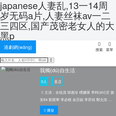
japanese人妻乱,13一14周
岁无码a片,人妻丝袜av一二
三四区,国产茂密老女人的大
經(jīng)典片
電視劇
黑p
國(guó)產(chǎn)劇
港劇網(wǎng)
搜索
菜單
歐美劇
當(dāng)前位置：
首頁(yè)
-
綜藝
-《我獨(dú)自生活》完整版免費(fèi)看
香港劇
我獨(dú)自生活
韓國(guó)劇
8.0
0
人
臺(tái)灣劇
主演：
全炫茂 韓惠珍 樸娜萊 李時(shí)言 旗
日本劇
安84 劉憲華 李必模 金莎妮 李昇炫 鄭允浩 沈
泰國(guó)劇
昌珉 金多順 安慧真 成勛 鄭基石 鄭麗媛 金忠
播放
宰 趙彬（??） Norazo Microdot
海外劇