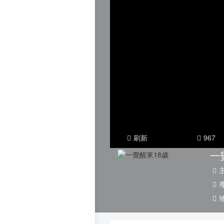
泰
海
刷新
967
一
導
地