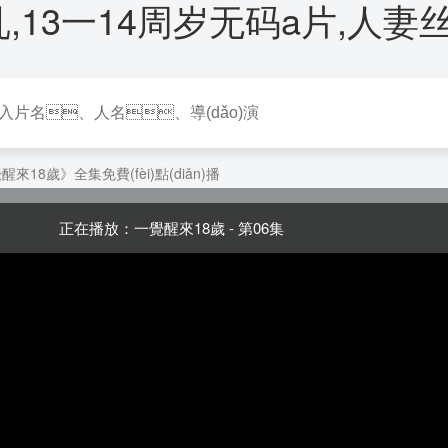
人妻乱,13一14周岁无码a片,人
電視劇
電影
動(d
(guó)產(chǎn)劇
動(dòng)作片
醒來18歲》全集免費(fèi)點(diǎn)播
美劇
喜劇片
正在播放：一覺醒來18歲 - 第06集
港劇
科幻片
國(guó)劇
恐怖片
(tái)灣劇
愛情片
本劇
劇情片