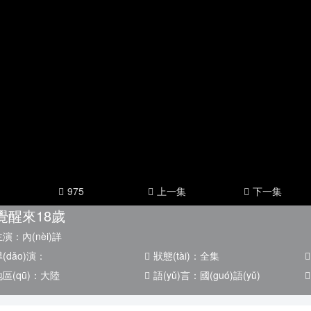
國(guó)劇
戰(zhàn)爭(zhēng)片
外劇
記錄片
動(dòng)漫片
975
上一集
下一集
覺醒來18歲
主演：
內(nèi)詳
(dǎo)演：
狀態(tài)：
全集
區(qū)：
大陸
語(yǔ)言：
國(guó)語(yǔ)