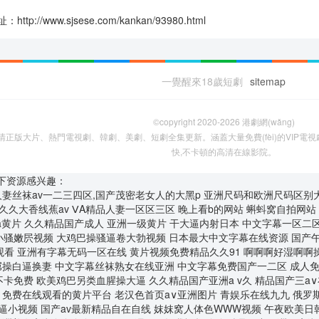
://www.sjsese.com/kankan/93980.html
一覺醒來18歲短劇
sitemap
©copyright 2020-2026
港劇網(wǎng)
版大片、熱門電視劇、韓劇、美劇、短劇全集更新。涵蓋大量免費(fèi)的VIP電視劇
快,不卡頓的高清在線影院。
下资源感兴趣：
a片,人妻丝袜av一二三四区,国产茂密老女人的大黑p
亚洲尺码和欧洲尺码区别大全 日韩无码激情电影A91 国产成年人免費黄色視頻 日韩av一区二区精品不卡 嗯呃啊哈h亚洲av白浆 婷婷伊人久久大香线蕉av ⅤA精品人妻一区区三区 晚上看b的网站 蝌蚪窝自拍网站 精品久久久久久亚洲av 蜜乳一区二区三区亚洲国产 av免费网站免费久久网 大香蕉porn在线视频 欧美特级aaaaa黄片 久久精品国产成人 亚洲一级黄片 干大逼内射日本 中文字幕一区二区三区r 久久综合给合综合久久 女人被操的黄色视频网站 青草青草久热这里只有精品 97香蕉老太婆多毛视频 操小骚嫩屄视频 大鸡巴操骚逼卷大勃视频 日本最大中文字幕在线资源 国产午夜福利100集发布 2020精品极品色视频 黑丝车模裸体被狂C网站 亚洲AV一本岛在线播放 精品国v无码大片在线观看 亚洲有字幕无码一区在线 黄片视频免费精品久久91 啊啊啊好湿啊啊操我视频 厨房玩弄人妻系列天天弄 国产一级特黄a大片免费 变态另类无码中文字幕 青青操在线观看国产视频 黑屌操白逼换妻 中文字幕丝袜熟女在线亚洲 中文字幕免费国产一二区 成人免费看片视频色多多 黑丝大鸡巴操逼淫色裸体 免费a片吃奶玩乳视频 男男春药强制PLAY肉车 女同一区二区三区不卡免费 欧美鸡巴另类血腥操大逼 久久精品国产亚洲a v久 精品国产三a∨在线无码 日本免费播放一区二区视频 久久亚洲精品国产精品婷婷 久久99中文字幕人妻 黑黑丝美女被大吊艹高潮 免费在线观看的黄片平台 老汉色首页a∨亚洲图片 青娱乐在线九九 俄罗斯老熟妇乱子伦视频 久久久久久久久久久99 成a片无码免费播放 男女爽爽爽视频 精品精品亚洲高清a毛片 操大肥逼小视频 国产av最新精品自在自线 妺妺窝人体色WWW视频 午夜欧美日韩精品一区二区 国产精品夜色视频一级区 中文字幕一区二区三区r 女人屄在线观看 欧美国产成人精品一区二区 亚洲美女高潮久久久久 啊啊啊好湿啊啊操我视频 久久精品国产亚洲av高潮 国产精品毛片aaaaa 少妇寂寞难耐被黑人中出 大鸡巴操小嫩逼白浆视频 白丝护士小媛给宅男检查 骑高大丰满女人操逼真爽 91精品91久久777 美女嗯啊操在线免费观看 亚洲性感美女男人的天堂 欧美色精品VR 男生和女生吊鸡 黑丝美女自慰被大鸡巴操 67194人成免费无码 加勒比系列视频在线观看 a片毛片免费无限观看 无码国模国产在线观看 99热久久精品最新地址 亚洲欧美日韩综合另类一区 最新果冻传媒在线观看免费版 亚洲国产精品热久久最新 美国大吊日美女 国内精品77777水潮 日大眯眯DVD 嗯哼啊疼爽轻点×逼视频 私人情侣网络站 99久久国产一区区≡区 √最新版天堂资源网在线 大鸡巴插骚逼的免费视频 久久九九re6这里有精品 影音先锋精品男人资源站 男生j插女生逼免费网站 美女 裸体 做爱 性爱 亚洲综合国产精品第一页 精品高潮丰满少妇毛茸茸 亚洲第无码av无码专区 日韩a片r级无码中文字幕久久 97超级人人对对碰免费 国产精品成人久久久免费 男人骚机吧日女人骚麻皮 十八禁午夜私人在线影院 亚洲av无码不卡私人影院 a片不卡无码国产在线 婷婷综合缴情五月伊亚洲 国产下药迷倒白嫩美女 国产日本韩国欧美一区二区 爱抚视频国产精品一区二区 黑人巨茎大战中国美女 欧美+日本+国产 啊啊啊啊啊,好热好想要 国产妓女牲a毛片 亚洲人成网站在线线播放 女人和女人操逼日本网站 想让大鸡巴透逼视频网站 日本一区二区在线免费视频 男女猛烈无遮挡午夜视频 骚气鸡巴的视频在线观看 黄片鸡巴骚逼操黑丝免费 一级丰满老熟女毛片AV 午夜福利三级理论电影 日韩精品电影在线一区二区 在线播放韩a级无码片 98在线视频噜噜噜国产 使劲用力抽插大鸡巴视频 他一边含着奶一边弄视频 欧美人与动牲交免费观看网 欧美欧美日韩综合一区天 淫妇的穴被我干社肿视频 水野朝阳av一区二区三区 国产精品自拍一区在线观看 亚洲一区二区三区av天堂 免费无遮挡无码永久视频 黑丝少妇被肉棒强插视频 性爱视频大鸡巴 久久久久成人精品无码 极品美女包臀裙自慰喷水 久久人妻少妇嫩草av蜜桃 免费看无码片A 亚洲精品亚洲综合国产字幕 国产愉拍自愉免费第1页 黑人大鸡巴猛插骚逼视频 爆操美女逼视频 尤物网址在线观看 又嫩又硬又黄又爽的视频 大屌肏骚妇黑逼 三级片中文字幕在线欧美 美女与男人黄色操逼网站 69成人免费视频无码专区 几个人粗暴的撕扯她np 老司机亚洲精品影院在线 99r在线视频观看视频 操逼黄片儿大鸡巴往里插 亚洲一区二区三区app ⅤA精品人妻一区区三区 亚洲精品亚洲综合国产字幕 成人网站色多app下载 亚洲天堂国产精品一区在线 国产成人精品日本亚洲i8 美女被啪啪激烈爽到喷水 操女人嫩逼大片 五十路熟妇中出无码视频 国产欧美第一页 性一交一乱一乱一视频 五月丁香色女子 大肉大捧一进一出视频来了 日韩黄色av网站在线观看 无码擁有海量的影視資源 国产在线观看污污污网站 无码av永久免费专区人 亚洲色综合狠狠综合区 久久人妻x99a249 亚洲国产精品久久久久精品 黄色三级三级三级麻豆精品 日逼AAA照片 熟女精品视频一区二区三区 免费看大鸡巴操大乳蜜桃 熟女真实乱videos 亚洲综合激情无码乱自慰 大胸部大奶头大奶网黄色网 国产美女 91 在线播放 大黑鸡巴操女人大黑逼操 免费乱人伦日本爽爽影院 久久资源综合网 水果派解说网站 国产原视频免费在线观看 插进来,好爽,操我视频 欧美午夜一级艳片免费看 宅男影视色一区二区三区 777亚洲熟妇自拍无码区 成人3d动漫一区二区三区 日本XXXX视频免费看 久久久综合久久久鬼88 干死我干死我小骚逼视频 亚洲欧美国产毛片在线 天天躁夜夜躁狠狠老女人 美女电影网裸乳操操操操 久久久久久久 黄片视频大鸡巴 亚洲一区二区三区高清在线 不卡的国产无码澳门AV 亚洲中文天堂一区二区三区 爆乳上司julia中文字幕 大鸡吧视频免费 一本一本久久a久久综合 星空无限mv国产剧 色多多成人在线 婷婷精品国产亚洲av麻豆 l7男人日女人黄色片子 精品熟女少妇av免费久久 国产精品成人久久久免费 夜晚男人18app在线 真实偷清晰对白在线视频 亚洲夜晚两个人啪啪av 国产精品白浆在线观看无码专区 日本乱偷人妻中文字幕在线 欧美猛少妇色xxxxx猛叫 爱抚视频国产精品一区二区 女邻居高潮喷水在线观看 男生插女生小穴视频网站 国产丰满老熟女重口对白 国产乱人偷精品人妻A片 日本成年人黄色三级网站 日本特黄无码毛片免费视频 国产第一页浮力影院草草 亚洲18色成人网站www 夭天干天天做天天免费看 美女被日出白浆 国产高清精品视频在线