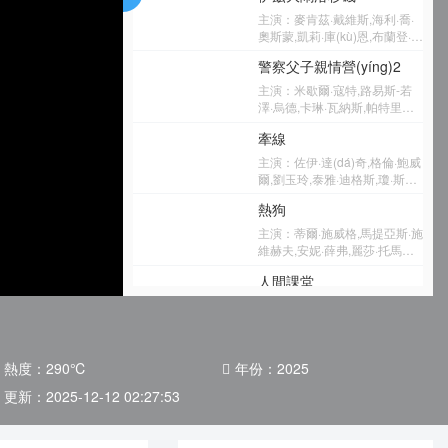
爾·斯通,莉莉·恩格勒特,喬·烏拉,
主演：麥肯茲·戴維斯,海利·喬·
維多利亞·蓋拉,愛德華·希伯特
奧斯蒙,凱莉·庫(kù)恩,布蘭登·T·
杰克遜,羅布·許貝爾,亞歷克斯·
警察父子親情營(yíng)2
羅素,多莉·韋爾斯,凱爾·金
南,Sheldon Bailey,Luka
主演：米歇爾·寇特,路易斯-若
Jones,Marcia Ann Burrs
澤·烏德,卡琳·瓦納斯,帕特里斯·
羅比塔耶,朱莉·勒布勒東,艾琳·
牽線
波斯瓦拉·樂卡克,Sonia
Vachon,黛安·拉瓦雷,伊夫·雅克
主演：佐伊·達(dá)奇,格倫·鮑威
爾,劉玉玲,泰雅·迪格斯,瓊·斯莫
斯,梅瑞迪斯·海格納,皮特·戴維
熱狗
森,喬恩·魯?shù)履岽幕?泰塔斯
·伯吉斯,杰克·羅賓森,亞倫·科斯
主演：蒂爾·施威格,馬提亞斯·施
塔·加尼斯,小保利·迪奧,諾亞·羅
維赫夫,安妮·薛弗,麗莎·托馬舍
賓斯,科迪·卡拉菲奧雷,拉爾夫·
夫斯基,約阿希姆·保羅·阿斯波
人間課堂
拜爾斯,利奧納德·奧茲茨,麥迪遜
克,海諾·費(fèi)爾希,薩繆爾·芬
·阿諾德,伊萬·帕克,杰夫·西勒,李
齊,安德烈·赫尼克,拉莫娜·庫(kù)
主演：金東希,樸柱炫,鄭多彬,南
小荔,許瑋倫,H·弗利,喬什·貝雷
澤-莉比諾,寶拉·保羅,海倫娜·皮
潤(rùn)壽,崔民秀,樸浩山
斯福德,法布里齊奧·布里恩扎,斯
斯克,梅林·羅斯,蒂姆·維爾德
泰西·愛麗絲·科恩,馬米·科西科,
印度巨星
何煒晴,杰奎琳·霍努力克,費(fèi)
熱度：
290
℃
年份：
2025
主演：艾西瓦婭·雷,亞尼·卡普,
斯·洛根,桃樂絲·麥卡錫,安妮·比
拉吉·庫(kù)瑪,迪維亞·達(dá)塔,
更新：
2025-12-12 02:27:53
薩比亞,雪莉·羅德里格斯
斯瓦特·塞姆瓦爾,阿西夫·巴斯
伸冤人第三季
拉,薩提許·卡素吉,吉里什·庫(kù)
卡尼
主演：奎恩·拉提法,托利·基特爾