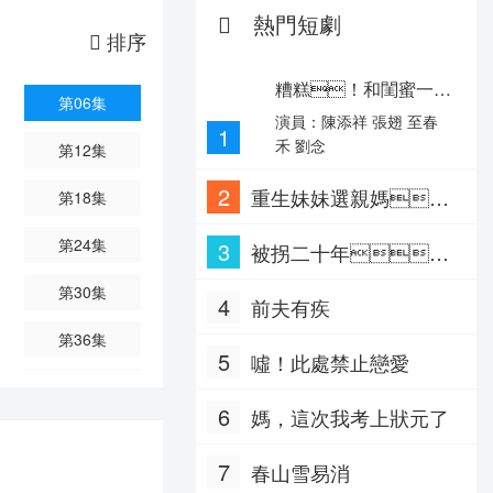
熱門短劇
斯,史蒂芬·比肖普,Laya
排序
DeLeon Hayes,Patrick Millin,
埃德·莫蘭,Gabriel Sloyer,洛萊
妮·圖桑特
糟糕！和閨蜜一起
第06集
穿書后把反派玩壞了
演員：陳添祥 張翅 至春
1
禾 劉念
第12集
2
重生妹妹選親媽，
第18集
我嫁豪門當(dāng)團
第24集
3
被拐二十年，
(tuán)寵
我?guī)е到y(tǒng)回來
第30集
4
前夫有疾
了
第36集
5
噓！此處禁止戀愛
第42集
6
媽，這次我考上狀元了
第48集
7
春山雪易消
第54集