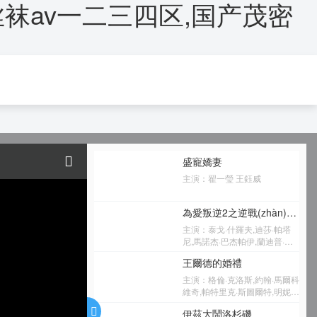
妻丝袜av一二三四区,国产茂密
òng)漫
短劇
綜藝
盛寵嬌妻
主演：翟一瑩 王鈺威
為愛叛逆2之逆戰(zhàn)到底
主演：泰戈·什羅夫,迪莎·帕塔
尼,馬諾杰·巴杰帕伊,蘭迪普·弘
達(dá),迪帕克·迪布里亞爾,普拉
王爾德的婚禮
提克·巴巴爾,達(dá)山·庫(kù)馬
爾,杰奎琳·費(fèi)南德斯,拉克希
主演：格倫·克洛斯,約翰·馬爾科
米·曼楚,維品·沙爾馬
維奇,帕特里克·斯圖爾特,明妮·
德里弗,杰克·達(dá)文波特,諾亞
伊茲大鬧洛杉磯
·艾默里奇,彼得·費(fèi)辛利,雅艾