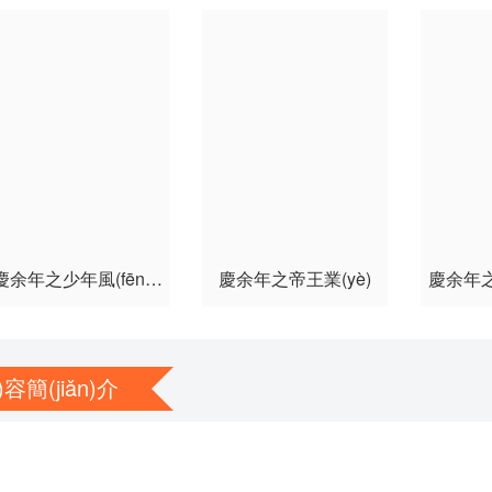
第57集
第58集
第59集
第63集
第64集
第65集
第69集
第70集
第71集
第75集
第76集
第77集
第81集
第82集
第83集
第87集
第88集
第89集
慶余年之少年風(fēng)
慶余年之帝王業(yè)
慶余年之
流
第93集
第94集
第95集
第99集
容簡(jiǎn)介