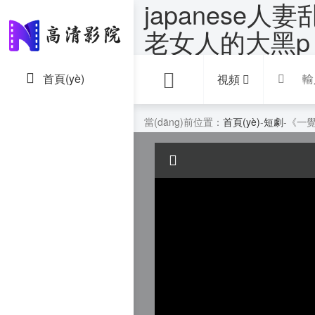
japanese
老女人的大黑p
首頁(yè)
經(jīng)典片
視頻
國
當(dāng)前位置：
首頁(yè)
-
短劇
-《一覺
歐
香
韓
臺
日