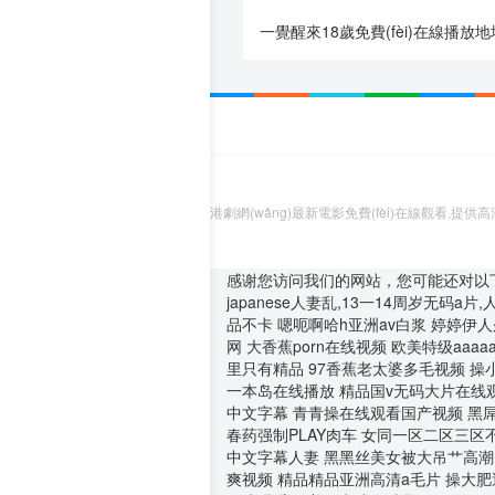
一覺醒來18歲免費(fèi)在線播放地址：http
港劇網(wǎng)最新電影免費(fèi)在線觀看,提供高清正
感谢您访问我们的网站，您可能还对以
japanese人妻乱,13一14周岁无码