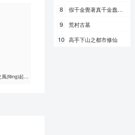
8
假千金覺著真千金蠢死
第60集
了
第66集
9
荒村古墓
第72集
10
高手下山之都市修仙
第78集
第84集
第90集
風(fēng)起滄
獵罪圖鑒之插翅難逃
獵罪圖
州
第96集