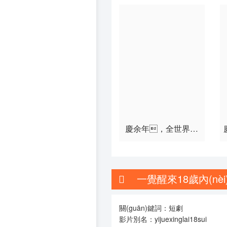
第55集
第56集
第61集
第62集
第67集
第68集
第73集
第74集
第79集
第80集
第85集
第86集
慶余年，全世界都
以為我是廢物太子
第91集
第92集
第97集
第98集
一覺醒來18歲內(nèi)
關(guān)鍵詞：短劇
影片別名：yijuexinglai18sui