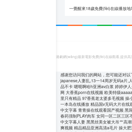
一覺醒來18歲免費(fèi)在線播放地址：http
港劇網(wǎng)最新電影免費(fèi)在線觀看,提供高清正版
感谢您访问我们的网站，您可能还对以
japanese人妻乱,13一14周岁无码