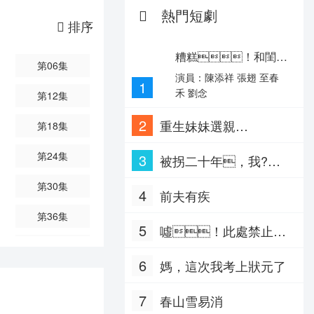
Cesolini,Chiara
熱門短劇
因,伊迪·亞當(dāng)斯
Shufflebotham
排序
糟糕！和閨蜜
第06集
一起穿書后把反派玩壞
演員：陳添祥 張翅 至春
了
1
禾 劉念
第12集
2
重生妹妹選親
第18集
媽，我嫁豪門當
第24集
3
被拐二十年，我?
(dāng)團(tuán)寵
guī)е到y(tǒng)回來了
第30集
4
前夫有疾
第36集
5
噓！此處禁止戀
第42集
愛
6
媽，這次我考上狀元了
第48集
7
春山雪易消
第54集