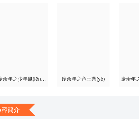
第57集
第58集
第59集
第63集
第64集
第65集
第69集
第70集
第71集
第75集
第76集
第77集
第81集
第82集
第83集
第87集
第88集
第89集
慶余年之少年風(fēng)
慶余年之帝王業(yè)
慶余年之
流
第93集
第94集
第95集
第99集
i)容簡介