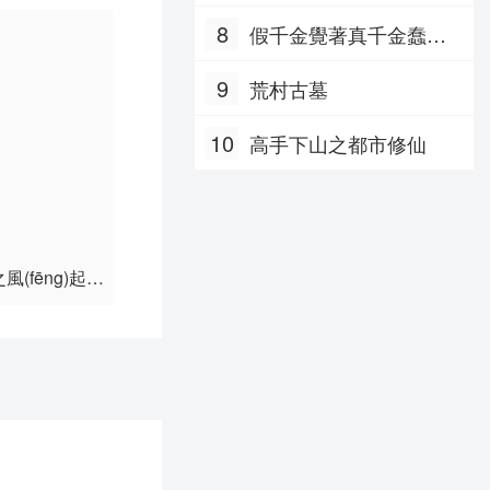
8
假千金覺著真千金蠢死
第60集
了
第66集
9
荒村古墓
第72集
10
高手下山之都市修仙
第78集
第84集
第90集
風(fēng)起滄
獵罪圖鑒之插翅難逃
獵罪圖
州
第96集