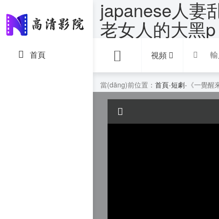
japanese
老女人的大黑p
首頁
經(jīng)典片
視頻
國
當(dāng)前位置：
首頁
-
短劇
-《一覺醒來1
歐
香
韓
臺
日