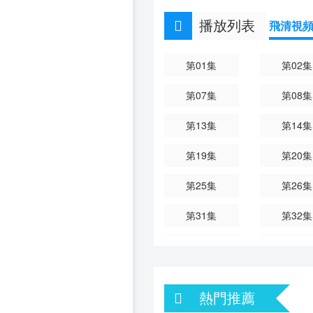
播放列表
飛清視
第01集
第02集
第07集
第08集
第13集
第14集
第19集
第20集
第25集
第26集
第31集
第32集
第37集
第38集
第43集
第44集
熱門推薦
第49集
第50集